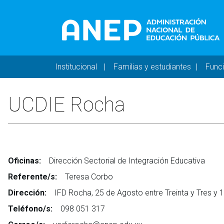
Pasar al contenido principal
Navegación principal 
Institucional
Familias y estudiantes
Func
UCDIE Rocha
Oficinas:
Dirección Sectorial de Integración Educativa
Referente/s:
Teresa Corbo
Dirección:
IFD Rocha, 25 de Agosto entre Treinta y Tres y 1
Teléfono/s:
098 051 317