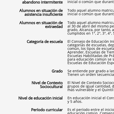
inicial o común que durant
abandono intermitente
Alumnos en situación de
Todo aquel alumno matricu
inicial o común que durant
asistencia insuficiente
Alumnos en situación de
Todo aquel alumno matricu
al 30 de abril del mismo p
extraedad
grado. Alcanza, por tanto, 
cumplidos en 1°, 2°, 3°, 4°,
Categoría de escuela
El Consejo de Educación Ini
categorías de escuelas, de
común, los tipos de escuel
Aprender, Escuelas de Tiem
Escuelas Habilitadas de Prác
para educación común se su
Escuelas de Educación Espe
Grado
Se entiende por grado a l
Tienen un orden secuencial
Nivel de Contexto
El Nivel de Contexto Socioc
grupos de igual cantidad, 
Sociocultural
más vulnerable y el Quinti
Nivel de educación inicial
En educación inicial el Cons
y 5 años.
Período curricular
Es el período entre el inici
educación común. Comienz