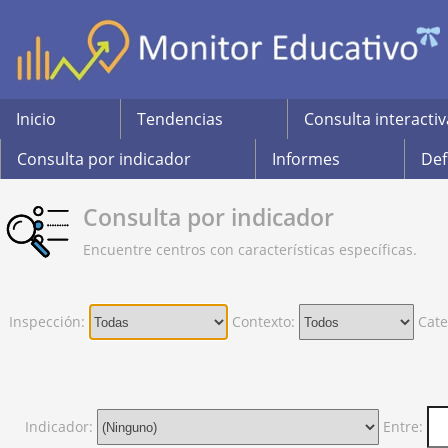
Inicio
Tendencias
Consulta interactiv
Consulta por indicador
Informes
Def
Consulta por indicador
Encuentre centros con características específicas.
Inspección:
Contexto:
Cate
Indicador:
Entre: