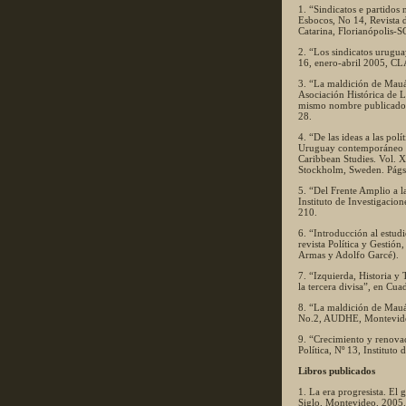
1. “Sindicatos e partido
Esbocos, No 14, Revista 
Catarina, Florianópolis-S
2. “Los sindicatos urugua
16, enero-abril 2005, CL
3. “La maldición de Mauá.
Asociación Histórica de L
mismo nombre publicado 
28.
4. “De las ideas a las pol
Uruguay contemporáneo (
Caribbean Studies. Vol. X
Stockholm, Sweden. Págs.
5. “Del Frente Amplio a 
Instituto de Investigaci
210.
6. “Introducción al estudi
revista Política y Gestió
Armas y Adolfo Garcé).
7. “Izquierda, Historia y
la tercera divisa”, en C
8. “La maldición de Mauá
No.2, AUDHE, Montevide
9. “Crecimiento y renova
Política, Nº 13, Instituto
Libros publicados
1. La era progresista. El 
Siglo, Montevideo, 2005.