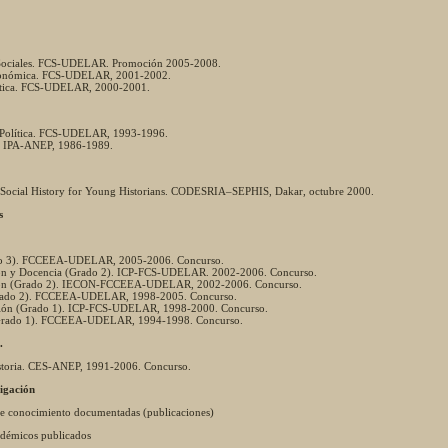
 Sociales. FCS-UDELAR. Promoción 2005-2008.
Económica. FCS-UDELAR, 2001-2002.
olítica. FCS-UDELAR, 2000-2001.
a Política. FCS-UDELAR, 1993-1996.
a. IPA-ANEP, 1986-1989.
Social History for Young Historians. CODESRIA–SEPHIS, Dakar, octubre 2000.
s
ado 3). FCCEEA-UDELAR, 2005-2006. Concurso.
ación y Docencia (Grado 2). ICP-FCS-UDELAR. 2002-2006. Concurso.
gación (Grado 2). IECON-FCCEEA-UDELAR, 2002-2006. Concurso.
(Grado 2). FCCEEA-UDELAR, 1998-2005. Concurso.
ción (Grado 1). ICP-FCS-UDELAR, 1998-2000. Concurso.
 (Grado 1). FCCEEA-UDELAR, 1994-1998. Concurso.
.
istoria. CES-ANEP, 1991-2006. Concurso.
tigación
de conocimiento documentadas (publicaciones)
cadémicos publicados