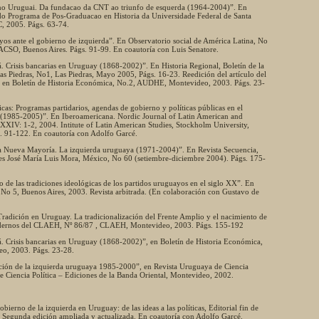
s no Uruguai. Da fundacao da CNT ao triunfo de esquerda (1964-2004)”. En
do Programa de Pos-Graduacao en Historia da Universidade Federal de Santa
C, 2005. Págs. 63-74.
yos ante el gobierno de izquierda”. En Observatorio social de América Latina, No
ACSO, Buenos Aires. Págs. 91-99. En coautoría con Luis Senatore.
 Crisis bancarias en Uruguay (1868-2002)”. En Historia Regional, Boletín de la
as Piedras, No1, Las Piedras, Mayo 2005, Págs. 16-23. Reedición del artículo del
en Boletín de Historia Económica, No.2, AUDHE, Montevideo, 2003. Págs. 23-
íticas: Programas partidarios, agendas de gobierno y políticas públicas en el
1985-2005)”. En Iberoamericana. Nordic Journal of Latin American and
XXIV: 1-2, 2004. Intitute of Latin American Studies, Stockholm University,
 91-122. En coautoría con Adolfo Garcé.
la Nueva Mayoría. La izquierda uruguaya (1971-2004)”. En Revista Secuencia,
ones José María Luis Mora, México, No 60 (setiembre-diciembre 2004). Págs. 175-
o de las tradiciones ideológicas de los partidos uruguayos en el siglo XX”. En
n, No 5, Buenos Aires, 2003. Revista arbitrada. (En colaboración con Gustavo de
 Tradición en Uruguay. La tradicionalización del Frente Amplio y el nacimiento de
uadernos del CLAEH, Nº 86/87 , CLAEH, Montevideo, 2003. Págs. 155-192
. Crisis bancarias en Uruguay (1868-2002)”, en Boletín de Historia Económica,
o, 2003. Págs. 23-28.
ción de la izquierda uruguaya 1985-2000”, en Revista Uruguaya de Ciencia
 de Ciencia Política – Ediciones de la Banda Oriental, Montevideo, 2002.
gobierno de la izquierda en Uruguay: de las ideas a las políticas, Editorial fin de
 Segunda edición ampliada y actualizada. En coautoría con Adolfo Garcé.