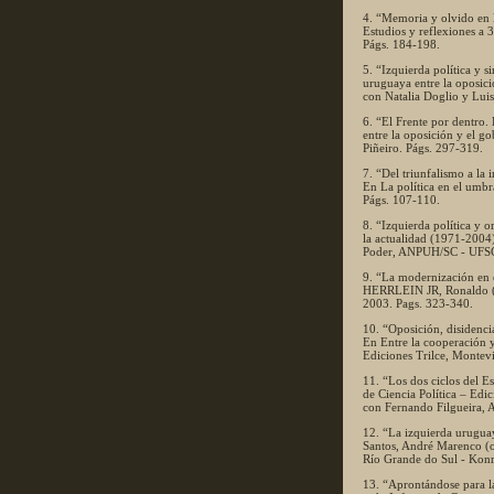
4. “Memoria y olvido en la
Estudios y reflexiones a 
Págs. 184-198.
5. “Izquierda política y
uruguaya entre la oposici
con Natalia Doglio y Luis
6. “El Frente por dentro.
entre la oposición y el g
Piñeiro. Págs. 297-319.
7. “Del triunfalismo a la
En La política en el umb
Págs. 107-110.
8. “Izquierda política y 
la actualidad (1971-2004)
Poder, ANPUH/SC - UFSC, 
9. “La modernización en
HERRLEIN JR, Ronaldo (o
2003. Pags. 323-340.
10. “Oposición, disidencia
En Entre la cooperación y
Ediciones Trilce, Montev
11. “Los dos ciclos del E
de Ciencia Política – Edi
con Fernando Filgueira,
12. “La izquierda urugua
Santos, André Marenco (o
Río Grande do Sul - Konr
13. “Aprontándose para la