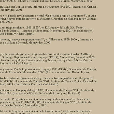
a Nº 3/2002, Instituto de Ciencia Política, Ediciones Trilce, Montevideo, 2002.
en la historia”, en La crisis, Informe de Coyuntura Nº 2/2001, Instituto de Ciencia
e, Montevideo, 2001.
a y el pasado revolucionario oriental ¿Una leyenda roja del artiguismo?”, en Ana
ords.) Nuevas miradas en torno al artiguismo, Facultad de Humanidades y Ciencias
ideo, 2001.
ia un frágil resultado, 1900-1955”, en El Uruguay del siglo XX. Tomo I:
a Banda Oriental – Instituto de Economía, Montevideo, 2001 (en colaboración
eto Bertoni y Héctor Tajam).
s actores, ¿nuevos comportamientos?”, en “Elecciones 1999-2000”, Instituto de
nes de la Banda Oriental, Montevideo, 2000.
 la hipótesis de gobierno. Algunos desafíos político-institucionales. Análisis y
ert Stiftung - Representación en Uruguay (FESUR), Montevideo, Diciembre 2003.
w.fesur.org.uy/publicaciones/izquierda_gobierno_cae.zip (En colaboración con
blo Luna y Rafael Piñeiro).
era y sustitución de importaciones (Uruguay 1911-1930)”, Documento de Trabajo,
tituto de Economía, Montevideo, 2003. (En colaboración con Héctor Tajam).
iza la izquierda? Sistema electoral y fraccionalización partidaria en Uruguay. El
971-1999)”. Documento de Trabajo Nº 41, Instituto de Ciencia Polìca, Facultad de
ideo, 2003. (En colaboración con Rafael Piñeiro).
 políticas en el Uruguay del siglo XX”, Documento de Trabajo Nº 33, Instituto de
ideo, 2002. (En colaboración con Gustavo de Armas y Adolfo Garcé).
Encuentro Progresista: el camino de una izquierda moderada”, en Acerca del
 izquierda uruguaya (1984-2000) (I), Documento de Trabajo Nº 26, Instituto de
d de Ciencias Sociales, Montevideo, 2001.
del Frente Amplio: el nacimiento de la tercera divisa”, en Acerca del itinerario