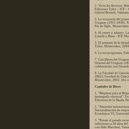
2. Vivos los llevaron. Hi
Ediciones Trilce – ICP –
Gabriel Bucheli, Valentin
3. La economía del primer
Uruguay (1911-1930), Tom
Fin de Siglo. Montevideo
4. Al centro y adentro. L
Linardi y Risso - ICP, M
5. El presente de la dict
Trilce, Montevideo, 2004
6. La era progresista, Ed
7. Cancilleres.del Urugua
Oriental del Uruguay (18
colaboración con Gerardo
8. La Facultad de Ciencia
2002), Facultad de Cienc
Montevideo, 2002. (En c
Capítulos de libros
1. “Réquiem para el Réqui
desempeño electoral”. En 
Ediciones de la Banda Ori
2. “Situación internacio
Nacionalización de empres
Económica VI, Universida
3. “Pensar el pasado recie
reflexiones a 30 años del
con Aldo Marchesi, Vania