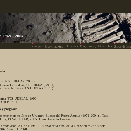
Principal
Docentes
Programas y Materiales
Presentaci�n
Sitios de In
rado.
ítica (FCS-UDELAR, 2005)
istemas electorales (FCS-UDELAR, 2001)
olíticas Públicas (FCS-UDELAR, 2001)
olítica (FCS-UDELAR, 1999)
A-ANEP, 1991)
o y posgrado.
competencia política en Uruguay. El caso del Frente Amplio (1971-2004)”, Tesis
olítica, FCS-UDELAR, 2005. Tutor: Gerardo Caetano.
l Frente Amplio (1984-1999)”, Monografía Final de la Licenciatura en Ciencia
99. Tutor: José Rilla.