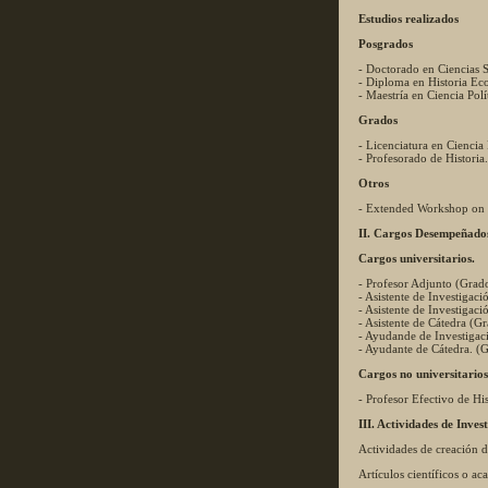
Estudios realizados
Posgrados
- Doctorado en Ciencias
- Diploma en Historia 
- Maestría en Ciencia P
Grados
- Licenciatura en Cienci
- Profesorado de Histori
Otros
- Extended Workshop on 
II. Cargos Desempeñado
Cargos universitarios.
- Profesor Adjunto (Gr
- Asistente de Investig
- Asistente de Investi
- Asistente de Cátedra 
- Ayudande de Investiga
- Ayudante de Cátedra.
Cargos no universitarios
- Profesor Efectivo de H
III. Actividades de Inves
Actividades de creación 
Artículos científicos o a