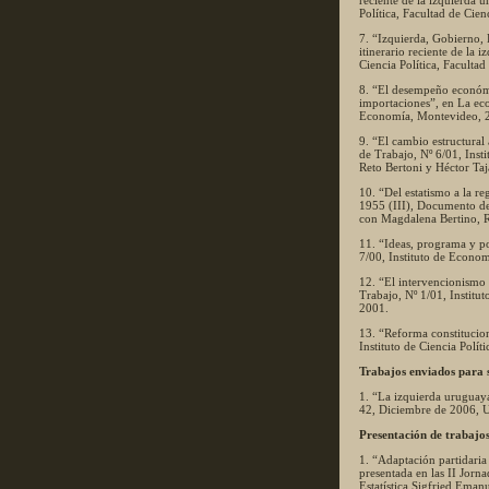
reciente de la izquierda 
Política, Facultad de Cie
7. “Izquierda, Gobierno,
itinerario reciente de la
Ciencia Política, Faculta
8. “El desempeño económic
importaciones”, en La ec
Economía, Montevideo, 20
9. “El cambio estructura
de Trabajo, Nº 6/01, Ins
Reto Bertoni y Héctor Ta
10. “Del estatismo a la 
1955 (III), Documento de
con Magdalena Bertino, R
11. “Ideas, programa y p
7/00, Instituto de Econo
12. “El intervencionismo
Trabajo, Nº 1/01, Instit
2001.
13. “Reforma constitucio
Instituto de Ciencia Polít
Trabajos enviados para 
1. “La izquierda uruguay
42, Diciembre de 2006, U
Presentación de trabajos
1. “Adaptación partidaria
presentada en las II Jor
Estatística Sigfried Eman