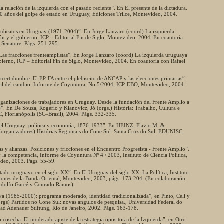
 relación de la izquierda con el pasado reciente”. En El presente de la dictadura.
30 años del golpe de estado en Uruguay, Ediciones Trilce, Montevideo, 2004.
 sindicatos en Uruguay (1971-2004)”. En Jorge Lanzaro (coord) La izquierda
ón y el gobierno, ICP – Editorial Fin de Siglo, Montevideo, 2004. En coautoría
 Senatore. Págs. 251-295.
 Las fracciones frenteamplistas”. En Jorge Lanzaro (coord) La izquierda uruguaya
obierno, ICP – Editorial Fin de Siglo, Montevideo, 2004. En coautoría con Rafael
 incertidumbre. El EP-FA entre el plebiscito de ANCAP y las elecciones primarias”.
ral del cambio, Informe de Coyuntura, No 5/2004, ICP-EBO, Montevideo, 2004.
organizaciones de trabajadores en Uruguay. Desde la fundación del Frente Amplio a
”. En De Souza, Rogério y Klanovicz, Jó (orgs.) História: Trabalho, Cultura e
Florianópolis (SC–Brasil), 2004. Págs. 332-335.
 el Uruguay: política y economía, 1876-1933”. En HEINZ, Flavio M. &
rganizadores) Histórias Regionais do Cone Sul. Santa Cruz do Sul: EDUNISC,
s y alianzas. Posiciones y fricciones en el Encuentro Progresista - Frente Amplio”.
 la competencia, Informe de Coyuntura Nº 4 / 2003, Instituto de Ciencia Política,
ideo, 2003. Págs. 55-59.
stado uruguayo en el siglo XX”. En El Uruguay del siglo XX. La Política, Instituto
ciones de la Banda Oriental, Montevideo, 2003, págs. 173-204. (En colaboración
 Adolfo Garcé y Conrado Ramos).
ya (1985-2000): programa moderado, identidad tradicionalizada”, en Pinto, Celi y
rgs) Partidos no Cone Sul: novas angulos de pesquisa., Universidad Federal do
ad Adenauer Stiftung, Rio de Janeiro, 2002. Págs. 163-178.
 cosecha. El moderado ajuste de la estrategia opositora de la Izquierda”, en Otro