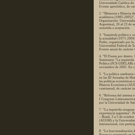
Universidade Católica do 
Evento aperiódico, de car
2. “Memoria e Historia de
académica (1985-2005)”. 
Organización: Universidad
Argentina), 20 al 23 de s
sometida a aceptación.
3. “Izquierda política y 
la actualidad (1971-2004)
Poder, organizado por la 
Universidad Federal de Sa
Evento anual de carácter 
4. “El Frente por dentro.
Seminiario “La izquierda 
Política (FCS-UDELAR) y
noviembre de 2003. En coa
5. “La política cambiaria
en las III Jornadas de Hi
las políticas económicas 
Historia Económica (AUDH
cuatrianual, de carácter i
6. “Reforma del sistema e
I Congreso Latinoamerica
por la Universidad de Sa
7. “La izquierda uruguaya
experiencia argentina”. P
– Brasil, 3 a 5 de octub
(AUGM) y la Universidad 
internacional, con partic
8. “La fraccionalización 
Ponencia presentada en la