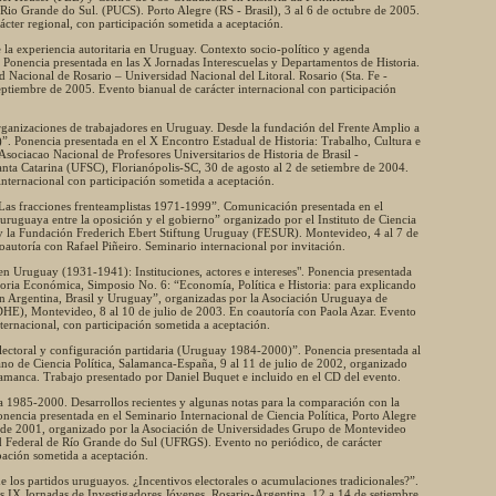
Rio Grande do Sul. (PUCS). Porto Alegre (RS - Brasil), 3 al 6 de octubre de 2005.
ácter regional, con participación sometida a aceptación.
 la experiencia autoritaria en Uruguay. Contexto socio-político y agenda
Ponencia presentada en las X Jornadas Interescuelas y Departamentos de Historia.
 Nacional de Rosario – Universidad Nacional del Litoral. Rosario (Sta. Fe -
eptiembre de 2005. Evento bianual de carácter internacional con participación
organizaciones de trabajadores en Uruguay. Desde la fundación del Frente Amplio a
”. Ponencia presentada en el X Encontro Estadual de Historia: Trabalho, Cultura e
Asociacao Nacional de Profesores Universitarios de Historia de Brasil -
nta Catarina (UFSC), Florianópolis-SC, 30 de agosto al 2 de setiembre de 2004.
internacional con participación sometida a aceptación.
 Las fracciones frenteamplistas 1971-1999”. Comunicación presentada en el
uruguaya entre la oposición y el gobierno” organizado por el Instituto de Ciencia
 la Fundación Frederich Ebert Stiftung Uruguay (FESUR). Montevideo, 4 al 7 de
utoría con Rafael Piñeiro. Seminario internacional por invitación.
 en Uruguay (1931-1941): Instituciones, actores e intereses". Ponencia presentada
storia Económica, Simposio No. 6: “Economía, Política e Historia: para explicando
en Argentina, Brasil y Uruguay”, organizadas por la Asociación Uruguaya de
E), Montevideo, 8 al 10 de julio de 2003. En coautoría con Paola Azar. Evento
nternacional, con participación sometida a aceptación.
lectoral y configuración partidaria (Uruguay 1984-2000)”. Ponencia presentada al
no de Ciencia Política, Salamanca-España, 9 al 11 de julio de 2002, organizado
lamanca. Trabajo presentado por Daniel Buquet e incluido en el CD del evento.
 1985-2000. Desarrollos recientes y algunas notas para la comparación con la
onencia presentada en el Seminario Internacional de Ciencia Política, Porto Alegre
re de 2001, organizado por la Asociación de Universidades Grupo de Montevideo
Federal de Río Grande do Sul (UFRGS). Evento no periódico, de carácter
ipación sometida a aceptación.
de los partidos uruguayos. ¿Incentivos electorales o acumulaciones tradicionales?”.
s IX Jornadas de Investigadores Jóvenes, Rosario-Argentina, 12 a 14 de setiembre