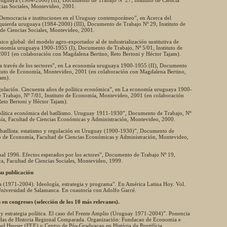
uruguaya (1984-2000) (II), Documento de Trabajo Nº 27, Instituto de Ciencia
ncias Sociales, Montevideo, 2001.
 Democracia e instituciones en el Uruguay contemporáneo”, en Acerca del
 izquierda uruguaya (1984-2000) (III), Documento de Trabajo Nº 29, Instituto de
d de Ciencias Sociales, Montevideo, 2001.
o global: del modelo agro-exportador al de industrialización sustitutiva de
onomía uruguaya 1900-1955 (I), Documento de Trabajo, Nº 5/01, Instituto de
01 (en colaboración con Magdalena Bertino, Reto Bertoni y Héctor Tajam).
l a través de los sectores”, en La economía uruguaya 1900-1955 (II), Documento
tituto de Economía, Montevideo, 2001 (en colaboración con Magdalena Bertino,
jam).
regulación. Cincuenta años de política económica”, en La economía uruguaya 1900-
 Trabajo, Nº 7/01, Instituto de Economía, Montevideo, 2001 (en colaboración
eto Bertoni y Héctor Tajam).
olítica económica del batllismo. Uruguay 1911-1930”, Documento de Trabajo, Nº
mía, Facultad de Ciencias Económicas y Administración, Montevideo, 2000.
 batllista: estatismo y regulación en Uruguay (1900-1930)”, Documento de
uto de Economía, Facultad de Ciencias Económicas y Administración, Montevideo,
nal 1996. Efectos esperados por los actores”, Documento de Trabajo Nº 19,
ica, Facultad de Ciencias Sociales, Montevideo, 1999.
su publicación
a (1971-2004). Ideología, estrategia y programa”. En América Latina Hoy. Vol.
niversidad de Salamanca. En coautoría con Adolfo Garcé.
 en congresos (selección de los 10 más relevanes).
 y estrategia política. El caso del Frente Amplio (Uruguay 1971-2004)”. Ponencia
nadas de Historia Regional Comparada. Organización: Fundacao de Economia e
uel Heuser (FEE) y Centro de Pós-Graduacao en História da Pontifícia