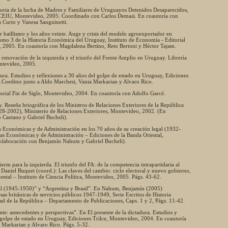
storia de la lucha de Madres y Familiares de Uruguayos Detenidos Desaparecidos,
 CEIU, Montevideo, 2005. Coordinado con Carlos Demasi. En coautoría con
a Curto y Vanesa Sanguinetti.
 batllismo y los años veinte. Auge y crisis del modelo agroexportador en
o 3 de la Historia Económica del Uruguay, Instituto de Economía - Editorial
, 2005. En coautoría con Magdalena Bertino, Reto Bertoni y Héctor Tajam.
a renovación de la izquierda y el triunfo del Frente Amplio en Uruguay. Librería
ontevideo, 2005.
adura. Estudios y reflexiones a 30 años del golpe de estado en Uruguay, Ediciones
.Coeditor junto a Aldo Marchesi, Vania Markarian y Alvaro Rico.
itorial Fin de Siglo, Montevideo, 2004. En coautoría con Adolfo Garcé.
y. Reseña briográfica de los Ministros de Relaciones Exteriores de la República
28-2002), Ministerio de Relaciones Exteriores, Montevideo, 2002. (En
 Caetano y Gabriel Bucheli).
s Económicas y de Administración en los 70 años de su creación legal (1932-
ias Económicas y de Administración – Ediciones de la Banda Oriental,
olaboración con Benjamín Nahum y Gabriel Bucheli).
erm para la izquierda. El triunfo del FA: de la competencia intrapartidaria al
Daniel Buquet (coord.): Las claves del cambio: ciclo electoral y nuevo gobierno,
ental – Instituto de Ciencia Política, Montevideo, 2005. Págs. 43-62.
nal (1945-1950)” y “Argentina y Brasil”. En Nahum, Benjamín (2005)
as británicas de servicios públicos 1947-1949, Serie Escritos de Historia
d de la República – Departamento de Publicaciones, Caps. 1 y 2, Págs. 11-42.
nte: antecedentes y perspectivas”. En El presente de la dictadura. Estudios y
 golpe de estado en Uruguay, Ediciones Trilce, Montevideo, 2004. En coautoría
 Markarian y Alvaro Rico. Págs. 5-32.