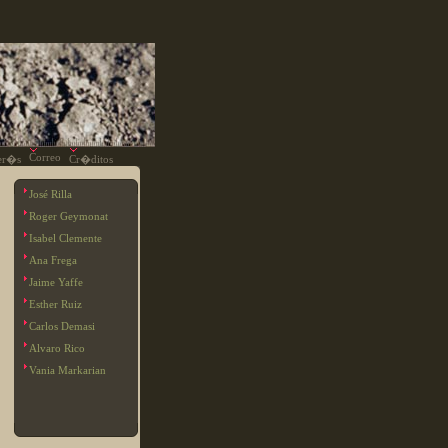
Correo
ter�s
Cr�ditos
José Rilla
Roger Geymonat
Isabel Clemente
Ana Frega
Jaime Yaffe
Esther Ruiz
Carlos Demasi
Alvaro Rico
Vania Markarian