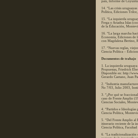
país, Informe de Coyuntur
14. “Las crisis uruguayas 
Política, Ediciones Trilc
15. “La izquierda uruguay
Frega y Ariadna Islas (co
de la Educación, Montev
16. “La larga marcha hac
Economía, Ediciones de l
con Magdalena Bertino, R
17. “Nuevas reglas, viejo
Ciencia Política – Edicio
Documentos de trabajo
1. La izquierda uruguaya y
Propuestas, Friedrich Eb
Disponible en: http://ww
Gerardo Caetano, Juan Pa
2. “Industria manufactur
No 7/03, Julio 2003, Ins
3. “¿Por què se fraccional
caso de Frente Amplio (1
Ciencias Sociales, Montev
4. “Partidos e Ideologías
Ciencia Política, Montev
5. “Del Frente Amplio al 
itinerario reciente de la
Ciencia Política, Faculta
6. “La tradicionalización 