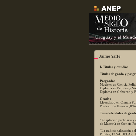
Jaime Yaffé
I. Títulos y estudios
Títulos de grado y posg
Posgrados
Magíster en Ciencia Pol
Diploma en Partidos y S
Diploma en Gobierno y P
Grados
Licenciado en Ciencia P
Profesor de Historia (IP
Tesis defendidas de grad
“Adaptación partidaria y 
de Maestría en Ciencia P
“La tradicionalización de
Política, FCS-UDELAR, 19