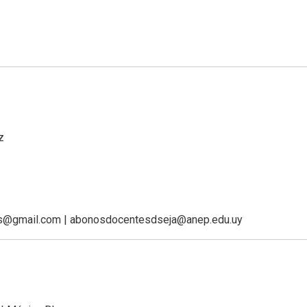
z
os@gmail.com | abonosdocentesdseja@anep.edu.uy