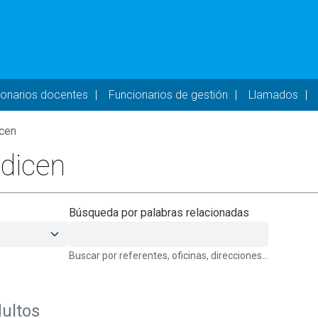
- DESKTOP
ionarios docentes
Funcionarios de gestión
Llamados
icen
odicen
Búsqueda por palabras relacionadas
Buscar por referentes, oficinas, direcciones...
ultos