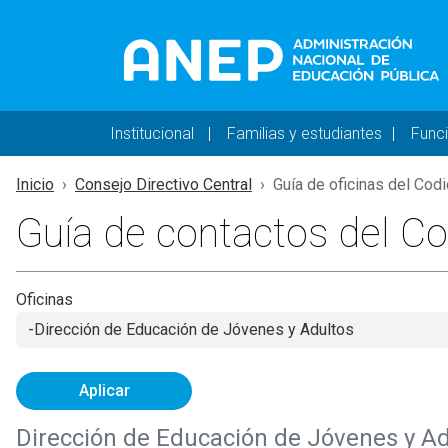
Pasar al contenido principal
Navegación principal 
Institucional
Familias y estudiantes
Func
Inicio
Consejo Directivo Central
Guía de oficinas del Cod
Guía de contactos del C
Oficinas
Aplicar
Dirección de Educación de Jóvenes y Ad